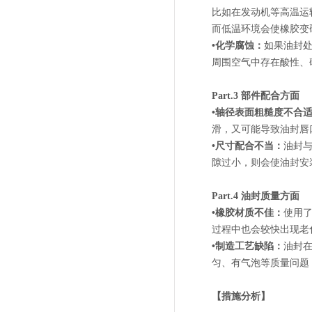
比如在发动机等高温运
而低温环境会使橡胶变
•化学腐蚀：
如果油封
周围空气中存在酸性、
Part.3 部件配合方面
•轴径表面粗糙度不合
滑，又可能导致油封唇
•尺寸配合不当：
油封
隙过小，则会使油封安
Part.4 油封质量方面
•橡胶材质不佳：
使用
过程中也会较快出现老
•制造工艺缺陷：
油封
匀、有气泡等质量问题
【措施分析】