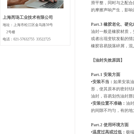
滑平整，同时与之配合
的摩擦声响产生，影响
上海芮玚工业技术有限公司
Part.3 橡胶老化、硬
地址：上海市松江区金马路59号
油封一般是橡胶材质，
2号楼
或者出现变软发黏的情
电话：021-57632755 33522725
橡胶容易脱落碎屑，混
【油封失效原因】
Part.1 安装方面
•安装不当：
如果安装
形，使其原本的密封结
油封，容易划伤油封唇
•安装位置不准确：
油
的间隙不均匀，有的地
Part.2 使用环境方面
•温度过高或过低：
极