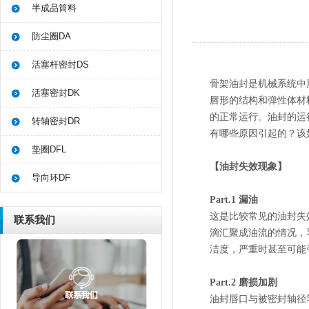
半成品筒料
防尘圈DA
活塞杆密封DS
骨架油封是机械系统中
活塞密封DK
唇形的结构和弹性体材
的正常运行。油封的运
转轴密封DR
有哪些原因引起的？该
垫圈DFL
【油封失效现象】
导向环DF
Part.1 漏油
这是比较常见的油封失
联系我们
滴汇聚成油流的情况，
洁度，严重时甚至可能
Part.2 磨损加剧
油封唇口与被密封轴径